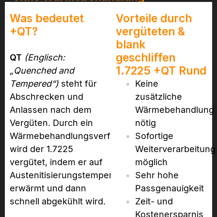
Was bedeutet
Vorteile durch
+QT?
vergüteten &
blank
geschliffen
QT
(Englisch:
1.7225 +QT Rund
„Quenched and
Tempered“)
steht für
Keine
Abschrecken und
zusätzliche
Anlassen nach dem
Wärmebehandlung
Vergüten. Durch ein
nötig
Wärmebehandlungsverfahren
Sofortige
wird der 1.7225
Weiterverarbeitung
vergütet, indem er auf
möglich
Austenitisierungstemperatur
Sehr hohe
erwärmt und dann
Passgenauigkeit
schnell abgekühlt wird.
Zeit- und
Kostenersparnis