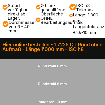
Sofort
Ø blank
ISO h8
verfügbar -
geschliffene
Toleranz
direkt ab
Oberfläche
Länge: 1'000
Lager.
OHNE
mm
Durchmesser
Bearbeitungsaufmaß
von 6 - 40
Längentoleranz
mm
+10/-10 mm
Hier online bestellen - 1.7225 QT Rund ohne
Aufmaß - Länge 1'000 mm - ISO h8
Rundstahl
6 mm
Rundstahl
8 mm
Rundstahl
10 mm