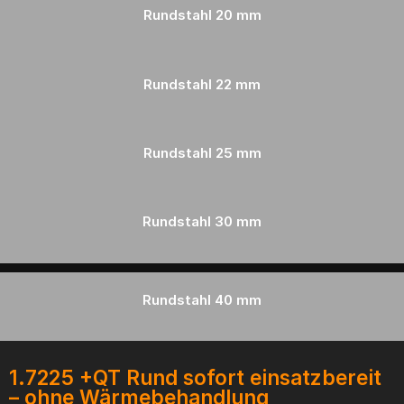
Rundstahl
20 mm
Rundstahl
22 mm
Rundstahl
25 mm
Rundstahl
30 mm
Rundstahl
40 mm
1.7225 +QT Rund sofort einsatzbereit
– ohne Wärmebehandlung