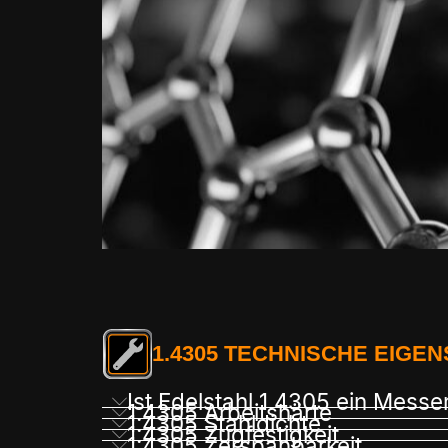
1.4305 TECHNISCHE EIGE
Ist Edelstahl 1.4305 ein Messe
1.4305 Arbeitshärte
1.4305 Stahldichte
1.4305 Zugfestigkeit
1.4305 Zerspanbarkeit