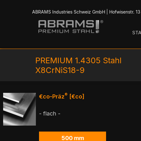
ABRAMS Industries Schweiz GmbH | Hofwisenstr. 13 
ST
PREMIUM 1.4305 Stahl
X8CrNiS18-9
®
€co-Präz
[€co]
- flach -
500 mm