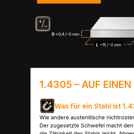
1.4305 – AUF EINEN
Was für ein Stahl ist 1.
Wie andere austenitische nichtrosten
Der zugesetzte Schwefel macht de
die Zähigkeit des Stahls leicht. Ab