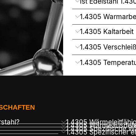
Ist Edelstahl 1.4
1.4305 Warmarbe
1.4305 Kaltarbeit
1.4305 Verschlei
1.4305 Temperatu
NSCHAFTEN
rstahl?
1.4305 Wärmeleitfähig
1.4305 Wärmeausdehn
1.4305 Spezifische W
1.4305 Spezifischer e