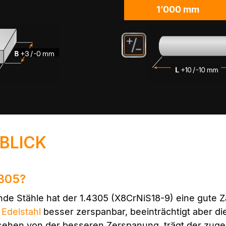
1’000 mm
 BLICK
4305?
de Stähle hat der 1.4305 (X8CrNiS18-9) eine gute Zä
n
Edelstahl
besser zerspanbar, beeinträchtigt aber di
gesehen von der besseren Zerspanung, trägt der zug