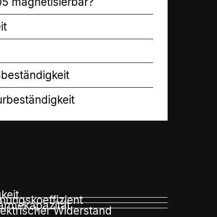
305 magnetisierbar?
it
ßbeständigkeit
rbeständigkeit
keit
ungskoeffizient
ärmekapazität
lektrischer Widerstand