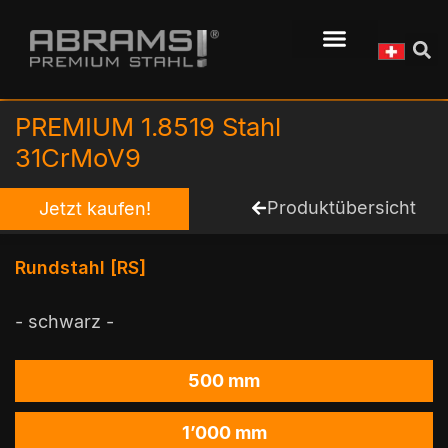
PREMIUM 1.8519 Stahl
31CrMoV9
Produktübersicht
Jetzt kaufen!
Rundstahl [RS]
- schwarz -
500 mm
1’000 mm