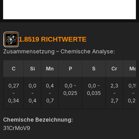
1.8519 RICHTWERTE
Zusammensetzung – Chemische Analyse:
C
Si
Mn
P
S
Cr
Mo
0,27
0,0
0,4
0,0 -
0,0 -
2,3
0,15
-
-
-
0,025
0,035
-
-
0,34
0,4
0,7
2,7
0,25
Chemische Bezeichnung:
31CrMoV9