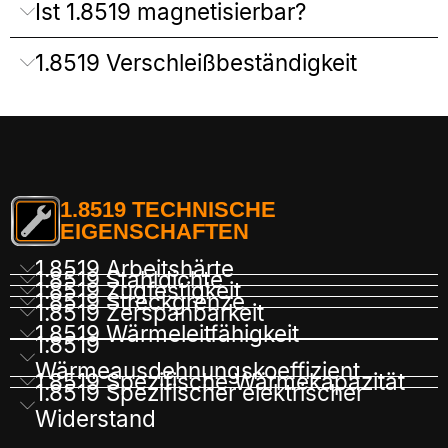
Ist 1.8519 magnetisierbar?
1.8519 Verschleißbeständigkeit
1.8519 TECHNISCHE
EIGENSCHAFTEN
1.8519 Arbeitshärte
1.8519 Stahldichte
1.8519 Zugfestigkeit
1.8519 Streckgrenze
1.8519 Zerspanbarkeit
1.8519 Wärmeleitfähigkeit
1.8519
Wärmeausdehnungskoeffizient
1.8519 Spezifische Wärmekapazität
1.8519 Spezifischer elektrischer
Widerstand