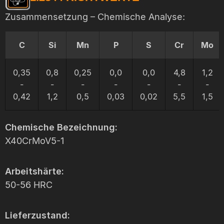
Zusammensetzung – Chemische Analyse:
C
Si
Mn
P
S
Cr
Mo
0,35
0,8
0,25
0,0
0,0
4,8
1,2
-
-
-
-
-
-
-
0,42
1,2
0,5
0,03
0,02
5,5
1,5
Chemische Bezeichnung:
X40CrMoV5-1
Arbeitshärte:
50-56 HRC
Lieferzustand: