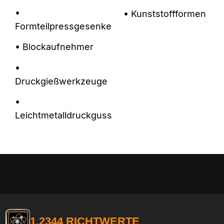
•
• Kunststoffformen
Formteilpressgesenke
• Blockaufnehmer
•
Druckgießwerkzeuge
•
Leichtmetalldruckguss
1.2344 RICHTWERTE