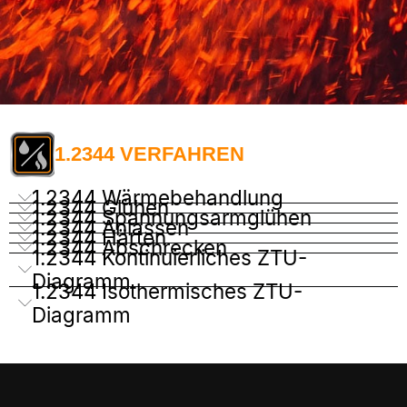
1.2344 VERFAHREN
1.2344 Wärmebehandlung
1.2344 Glühen
1.2344 Spannungsarmglühen
1.2344 Anlassen
1.2344 Härten
1.2344 Abschrecken
1.2344 Kontinuierliches ZTU-
Diagramm
1.2344 Isothermisches ZTU-
Diagramm