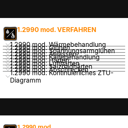
1.2990 mod. VERFAHREN
1.2990 mod. Wärmebehandlung
1.2990 mod. Glühen
1.2990 mod. Spannungsarmglühen
1.2990 mod. Anlassen
1.2990 mod. Kältebehandlung
1.2990 mod. Härten
1.2990 mod. Lufthärten
1.2990 mod. Salzbadhärten
1.2990 mod. Abschrecken
1.2990 mod. Kontinuierliches ZTU-
Diagramm
1.2990 mod.