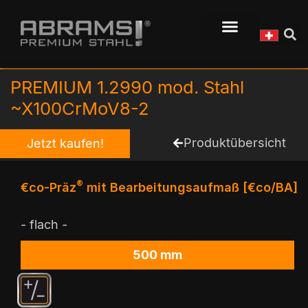
PREMIUM 1.2990 mod. Stahl
~X100CrMoV8-2
Produktübersicht
Jetzt kaufen!
®
€co-Präz
mit Bearbeitungsaufmaß [€co/BA]
- flach -
500 mm