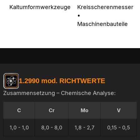
Kaltumformwerkzeuge
Kreisscherenmesser
•
Maschinenbauteile
1.2990 mod. RICHTWERTE
Zusammensetzung – Chemische Analyse:
C
Cr
Mo
V
1,0 - 1,0
8,0 - 8,0
1,8 - 2,7
0,15 - 0,5