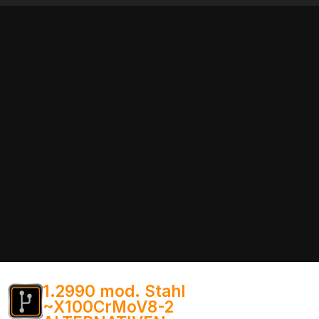
1.2990 mod. Stahl
~X100CrMoV8-2