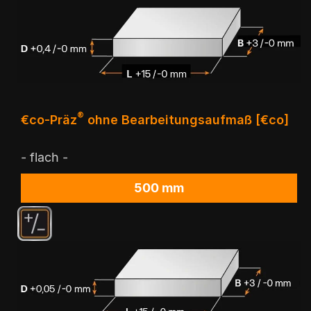
®
€co-Präz
ohne Bearbeitungsaufmaß [€co]
- flach -
500 mm