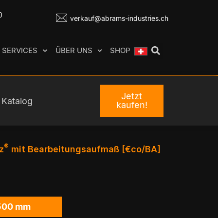
0
verkauf@abrams-industries.ch
SERVICES
ÜBER UNS
SHOP
Jetzt
Katalog
kaufen!
®
z
mit Bearbeitungsaufmaß [€co/BA]
500 mm