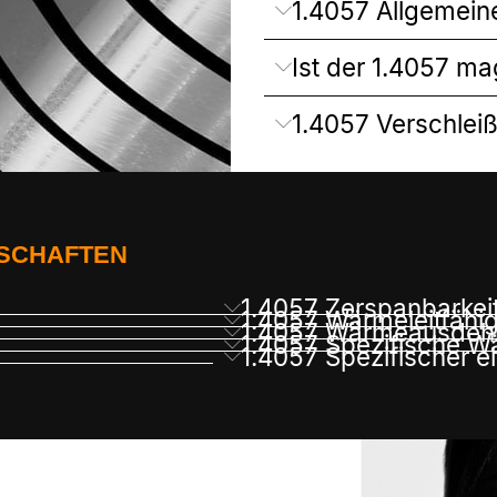
1.4057 Allgemein
Ist der 1.4057 ma
1.4057 Verschlei
NSCHAFTEN
1.4057 Zerspanbarkei
1.4057 Wärmeleitfähig
1.4057 Wärmeausdehn
1.4057 Spezifische W
1.4057 Spezifischer e