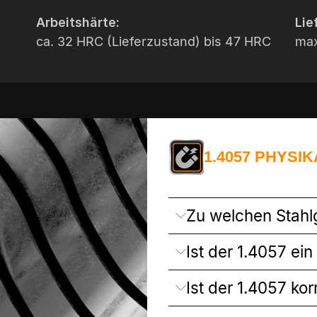
Arbeitshärte:
Lie
ca. 32 HRC (Lieferzustand) bis 47 HRC
max
1.4057 PHYSI
Zu welchen Stahl
Ist der 1.4057 ein
Ist der 1.4057 ko