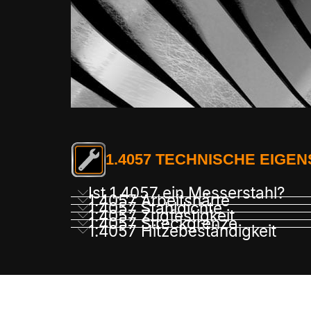
1.4057 TECHNISCHE EIGE
Ist 1.4057 ein Messerstahl?
1.4057 Arbeitshärte
1.4057 Stahldichte
1.4057 Zugfestigkeit
1.4057 Streckgrenze
1.4057 Hitzebeständigkeit