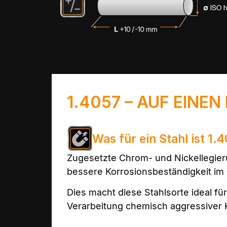
1.4057 – AUF EINEN
Was für ein Stahl ist 1.
Zugesetzte Chrom- und Nickellegi
bessere Korrosionsbeständigkeit im 
Dies macht diese Stahlsorte ideal 
Verarbeitung chemisch aggressiver K