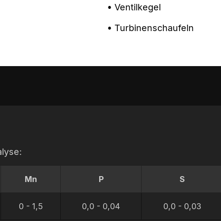
• Ventilkegel
• Turbinenschaufeln
lyse:
Mn
P
S
0 - 1,5
0,0 - 0,04
0,0 - 0,03