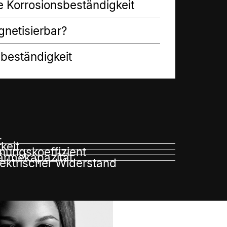
e Korrosionsbeständigkeit
gnetisierbar?
ßbeständigkeit
t
keit
ungskoeffizient
ärmekapazität
lektrischer Widerstand