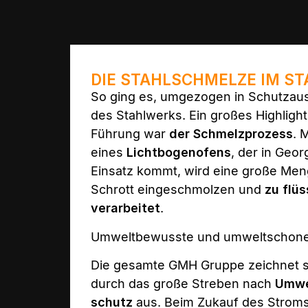
DIE STAHLSCHMELZE IM S
So ging es, umgezogen in Schutzausr
des Stahlwerks. Ein großes Highligh
Führung war
der Schmelzprozess
. M
eines
Lichtbogenofens
, der in Geo
Einsatz kommt, wird eine große Men
Schrott eingeschmolzen und
zu flü
verarbeitet
.
Umweltbewusste und umweltschonen
Die gesamte GMH Gruppe zeichnet s
durch das große Streben nach
Umwe
schutz
aus. Beim Zukauf des Stroms