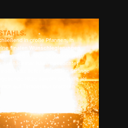
STAHLS.
chließend in große Pfannen, in
eine
finalen Wunschlegierungen
e Stranggieß-Anlage gegossen wird.
e aus nächster Nähe beobachtet
rollbrücke liefen die heißen Stränge
bgebende Hitze sowohl die Halle als
ntlich auf Temperatur brachten.