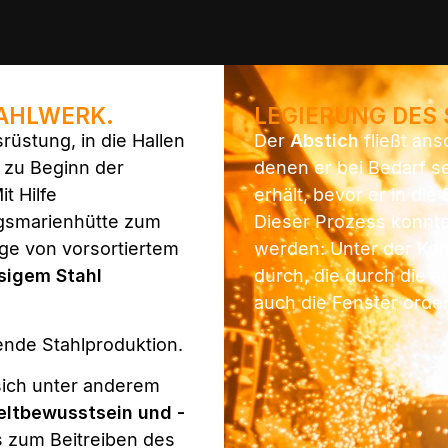
TAHLWERK.
LEGIERUNG DES 
üstung, in die Hallen
Der
Abstich
fließt ans
t zu Beginn der
denen er bei Bedarf s
it Hilfe
erhält, bevor er in di
rgsmarienhütte zum
Dieser Prozess konnt
ge von vorsortiertem
werden: Unter der Kont
ssigem Stahl
durch, die durch die a
auch die Fenster orde
de Stahlproduktion.
ich unter anderem
ltbewusstsein und -
 zum Beitreiben des