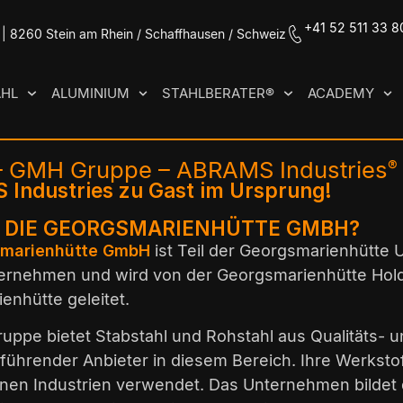
+41 52 511 33 8
| 8260 Stein am Rhein / Schaffhausen / Schweiz
AHL
ALUMINIUM
STAHLBERATER®
ACADEMY
 – GMH Gruppe – ABRAMS Industries
®
 Industries zu Gast im Ursprung!
T DIE GEORGSMARIENHÜTTE GMBH?
marienhütte GmbH
ist Teil der Georgsmarienhütte
ernehmen und wird von der Georgsmarienhütte Hold
enhütte geleitet.
ppe bietet Stabstahl und Rohstahl aus Qualitäts- u
 führender Anbieter in diesem Bereich. Ihre Werkst
nen Industrien verwendet. Das Unternehmen bildet 