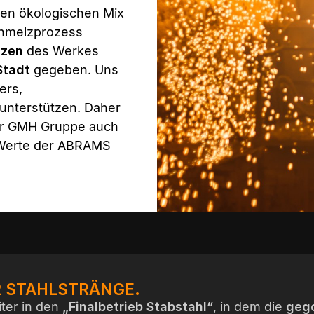
nen ökologischen Mix
chmelzprozess
izen
des Werkes
Stadt
gegeben. Uns
ers,
nterstützen. Daher
r GMH Gruppe auch
Werte der ABRAMS
 STAHLSTRÄNGE.
iter in den
„Finalbetrieb Stabstahl“
, in dem die
geg