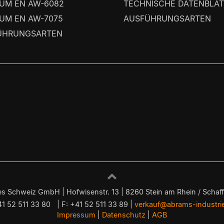
UM EN AW-6082
TECHNISCHE DATENBLÄT
UM EN AW-7075
AUSFÜHRUNGSARTEN
ÜHRUNGSARTEN
s Schweiz GmbH | Hofwisenstr. 13 | 8260 Stein am Rhein / Schaf
41 52 511 33 80 | F: +41 52 511 33 89 |
verkauf@abrams-industri
Impressum
|
Datenschutz
|
AGB